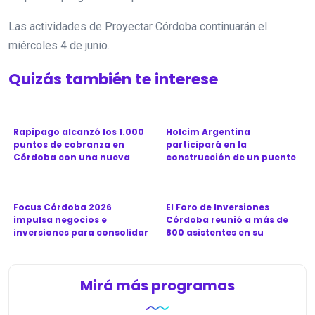
Las actividades de Proyectar Córdoba continuarán el
miércoles 4 de junio.
Quizás también te interese
Rapipago alcanzó los 1.000
Holcim Argentina
puntos de cobranza en
participará en la
Córdoba con una nueva
construcción de un puente
sucu...
clave para la ...
Focus Córdoba 2026
El Foro de Inversiones
impulsa negocios e
Córdoba reunió a más de
inversiones para consolidar
800 asistentes en su
a la prov...
séptima...
Mirá más programas