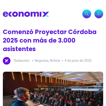
Comenzó Proyectar Córdoba
2025 con más de 3.000
asistentes
Redacción
Negocios
,
Noticia
4 de junio de 2025