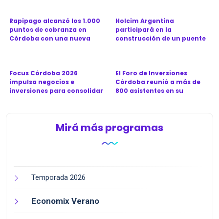
Rapipago alcanzó los 1.000
Holcim Argentina
puntos de cobranza en
participará en la
Córdoba con una nueva
construcción de un puente
sucu...
clave para la ...
Focus Córdoba 2026
El Foro de Inversiones
impulsa negocios e
Córdoba reunió a más de
inversiones para consolidar
800 asistentes en su
a la prov...
séptima...
Mirá más programas
Temporada 2026
Economix Verano