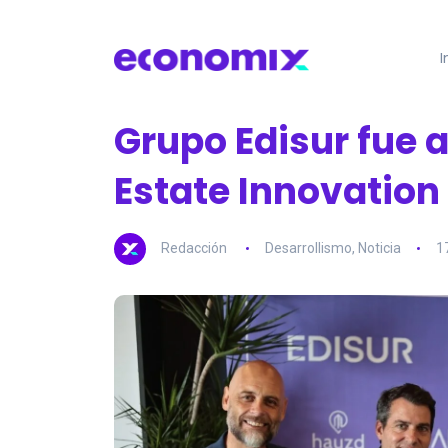
I
Grupo Edisur fue a
Estate Innovatio
Redacción
Desarrollismo
,
Noticia
1