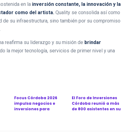
sostenida en la
inversión constante, la innovación y la
ctador como del artista.
Quality se consolida así como
tud de su infraestructura, sino también por su compromiso
.
ena reafirma su liderazgo y su misión de
brindar
do la mejor tecnología, servicios de primer nivel y una
Focus Córdoba 2026
El Foro de Inversiones
impulsa negocios e
Córdoba reunió a más
inversiones para
de 800 asistentes en su
...
consolidar a la prov...
séptima...