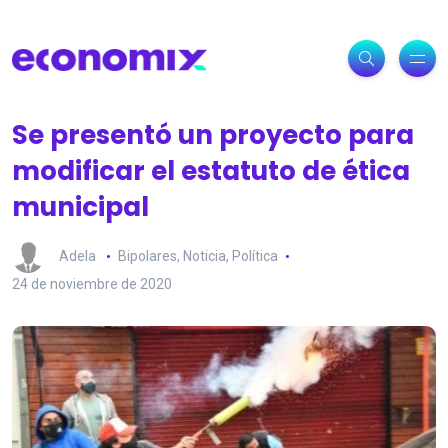
Se presentó un proyecto para
modificar el estatuto de ética
municipal
Adela
Bipolares
,
Noticia
,
Política
24 de noviembre de 2020