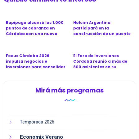
Rapipago alcanzó los 1.000
Holcim Argentina
puntos de cobranza en
participará en la
Córdoba con una nueva
construcción de un puente
sucu...
clave para la ...
Focus Córdoba 2026
El Foro de Inversiones
impulsa negocios e
Córdoba reunió a más de
inversiones para consolidar
800 asistentes en su
a la prov...
séptima...
Mirá más programas
Temporada 2026
Economix Verano