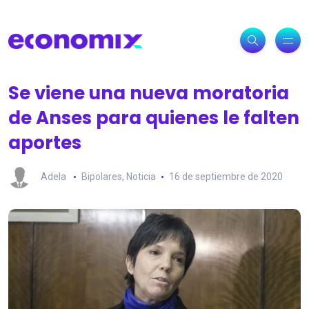
Se viene una nueva moratoria
de Anses para quienes le falten
aportes
Adela
Bipolares
,
Noticia
16 de septiembre de 2020