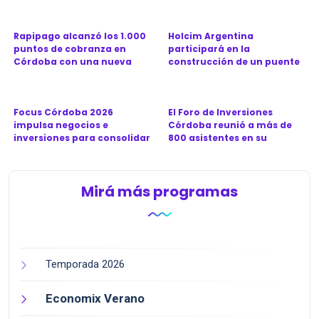
Rapipago alcanzó los 1.000
Holcim Argentina
puntos de cobranza en
participará en la
Córdoba con una nueva
construcción de un puente
sucu...
clave para la ...
Focus Córdoba 2026
El Foro de Inversiones
impulsa negocios e
Córdoba reunió a más de
inversiones para consolidar
800 asistentes en su
a la prov...
séptima...
Mirá más programas
Temporada 2026
Economix Verano