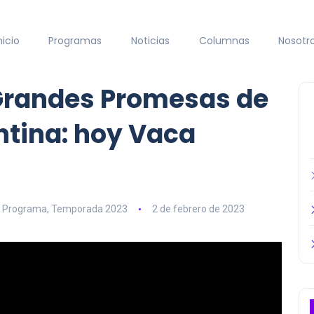
nicio
Programas
Noticias
Columnas
Nosotr
 Grandes Promesas de
ntina: hoy Vaca
,
Programa
,
Temporada 2023
2 de febrero de 2023