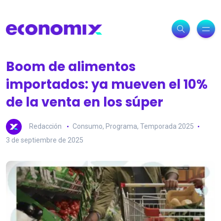
Boom de alimentos
importados: ya mueven el 10%
de la venta en los súper
Redacción
Consumo
,
Programa
,
Temporada 2025
3 de septiembre de 2025