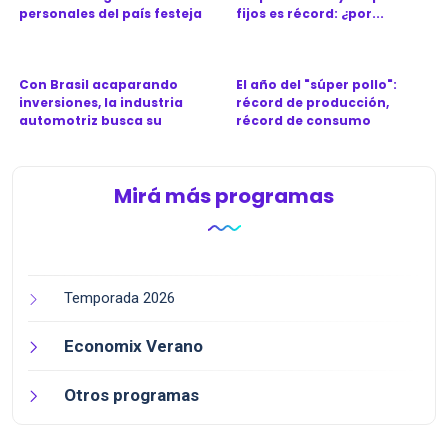
personales del país festeja
fijos es récord: ¿por...
l...
Con Brasil acaparando
El año del "súper pollo":
inversiones, la industria
récord de producción,
automotriz busca su
récord de consumo
próximo...
Mirá más programas
Temporada 2026
Economix Verano
Otros programas