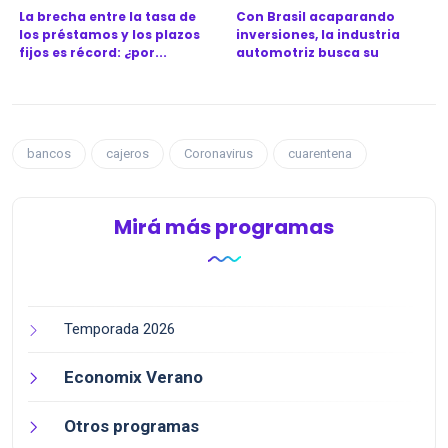
La brecha entre la tasa de
Con Brasil acaparando
los préstamos y los plazos
inversiones, la industria
fijos es récord: ¿por...
automotriz busca su
próximo...
bancos
cajeros
Coronavirus
cuarentena
Mirá más programas
Temporada 2026
Economix Verano
Otros programas