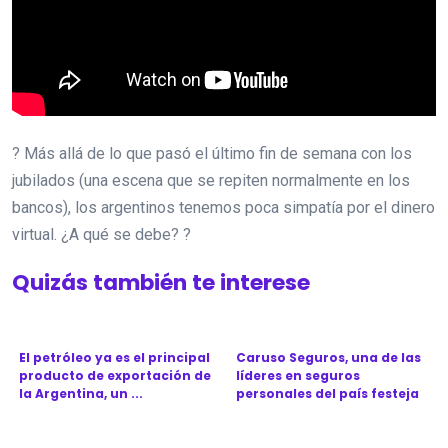
? Más allá de lo que pasó el último fin de semana con los
jubilados (una escena que se repiten normalmente en los
bancos), los argentinos tenemos poca simpatía por el dinero
virtual. ¿A qué se debe? ?
Quizás también te interese
El petróleo ya es el principal
Caruso Seguros, una de las
producto de exportación de
líderes en seguros
la Argentina, un ...
personales del país festeja
l...