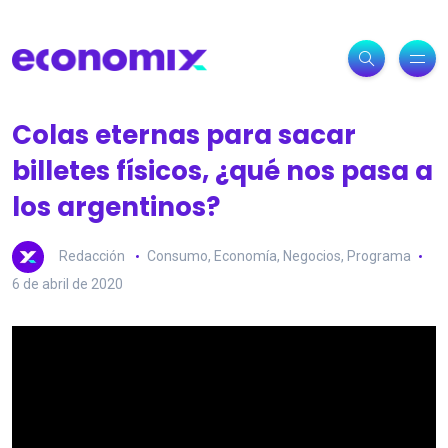
Colas eternas para sacar
billetes físicos, ¿qué nos pasa a
los argentinos?
Redacción
Consumo
,
Economía
,
Negocios
,
Programa
6 de abril de 2020