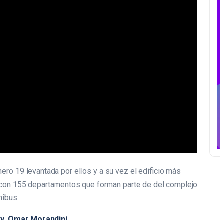
úmero 19 levantada por ellos y a su vez el edificio más
 con 155 departamentos que forman parte de del complejo
nibus.
ay
,
Omar
Morandini
.