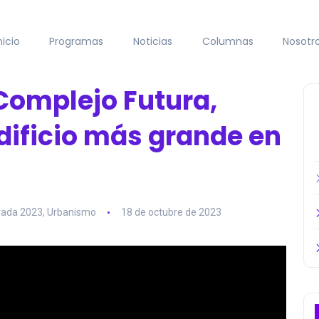
nicio
Programas
Noticias
Columnas
Nosotr
 Complejo Futura,
edificio más grande en
ada 2023
,
Urbanismo
18 de octubre de 2023