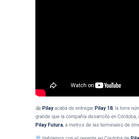
Pilay
acaba de entregar
Pilay 18
, la torre n
grande que la compañía desarrolló en Córdoba,
Pilay
Futura
, a metros de las terminales de óm
Hablamos con el gerente en Córdoba de
Pil