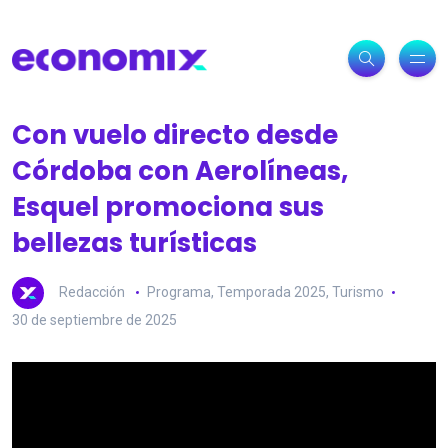
Con vuelo directo desde
Córdoba con Aerolíneas,
Esquel promociona sus
bellezas turísticas
Redacción
Programa
,
Temporada 2025
,
Turismo
30 de septiembre de 2025