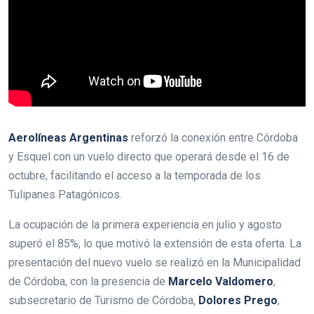
Aerolíneas Argentinas
reforzó la conexión entre Córdoba
y Esquel con un vuelo directo que operará desde el 16 de
octubre, facilitando el acceso a la temporada de los
Tulipanes Patagónicos.
La ocupación de la primera experiencia en julio y agosto
superó el 85%, lo que motivó la extensión de esta oferta. La
presentación del nuevo vuelo se realizó en la Municipalidad
de Córdoba, con la presencia de
Marcelo Valdomero
,
subsecretario de Turismo de Córdoba,
Dolores Prego
,