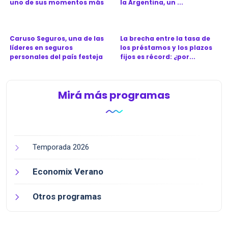
uno de sus momentos más
la Argentina, un ...
d...
Caruso Seguros, una de las
La brecha entre la tasa de
líderes en seguros
los préstamos y los plazos
personales del país festeja
fijos es récord: ¿por...
l...
Mirá más programas
Temporada 2026
Economix Verano
Otros programas