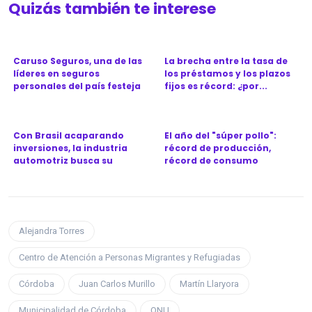
Quizás también te interese
Caruso Seguros, una de las
La brecha entre la tasa de
líderes en seguros
los préstamos y los plazos
personales del país festeja
fijos es récord: ¿por...
l...
Con Brasil acaparando
El año del "súper pollo":
inversiones, la industria
récord de producción,
automotriz busca su
récord de consumo
próximo...
Alejandra Torres
Centro de Atención a Personas Migrantes y Refugiadas
Córdoba
Juan Carlos Murillo
Martín Llaryora
Municipalidad de Córdoba
ONU