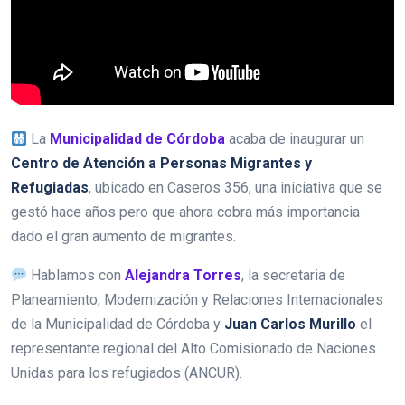
La
Municipalidad de Córdoba
acaba de inaugurar un
Centro de Atención a Personas Migrantes y
Refugiadas
, ubicado en Caseros 356, una iniciativa que se
gestó hace años pero que ahora cobra más importancia
dado el gran aumento de migrantes.
Hablamos con
Alejandra Torres
, la secretaria de
Planeamiento, Modernización y Relaciones Internacionales
de la Municipalidad de Córdoba y
Juan Carlos Murillo
el
representante regional del Alto Comisionado de Naciones
Unidas para los refugiados (ANCUR).