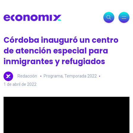
Córdoba inauguró un centro
de atención especial para
inmigrantes y refugiados
Redacción
Programa
,
Temporada 2022
1 de abril de 2022