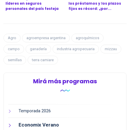
líderes en seguros
los préstamos y los plazos
personales del país festeja
fijos es récord: ¿por...
l...
Agro
agroempresa argentina
agroquímicos
campo
ganadería
industria agropecuaria
mizzau
semillas
terra camiare
Mirá más programas
Temporada 2026
Economix Verano