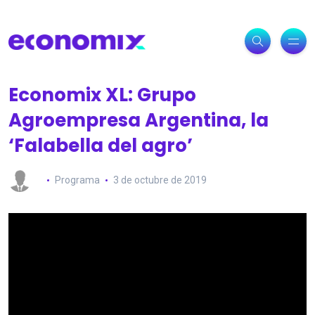
Economix XL: Grupo
Agroempresa Argentina, la
‘Falabella del agro’
Programa
3 de octubre de 2019