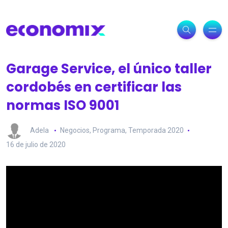
Garage Service, el único taller
cordobés en certificar las
normas ISO 9001
Adela
Negocios
,
Programa
,
Temporada 2020
16 de julio de 2020