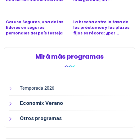
d...
Caruso Seguros, una de las
La brecha entre la tasa de
líderes en seguros
los préstamos y los plazos
personales del país festeja
fijos es récord: ¿por...
l...
Mirá más programas
Temporada 2026
Economix Verano
Otros programas