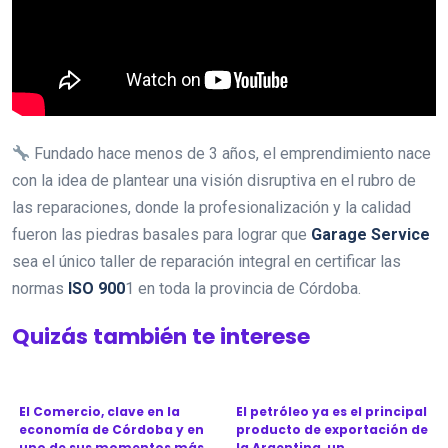
Fundado hace menos de 3 años, el emprendimiento nace
con la idea de plantear una visión disruptiva en el rubro de
las reparaciones, donde la profesionalización y la calidad
fueron las piedras basales para lograr que
Garage Service
sea el único taller de reparación integral en certificar las
normas
ISO 900
1 en toda la provincia de Córdoba.
Quizás también te interese
El Comercio, clave en la
El petróleo ya es el principal
economía de Córdoba y en
producto de exportación de
uno de sus momentos más
la Argentina, un ...