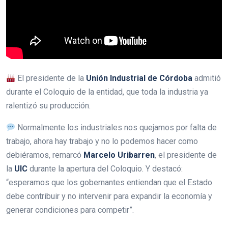
El presidente de la
Unión Industrial de Córdoba
admitió
durante el Coloquio de la entidad, que toda la industria ya
ralentizó su producción.
Normalmente los industriales nos quejamos por falta de
trabajo, ahora hay trabajo y no lo podemos hacer como
debiéramos, remarcó
Marcelo Uribarren
, el presidente de
la
UIC
durante la apertura del Coloquio. Y destacó:
“esperamos que los gobernantes entiendan que el Estado
debe contribuir y no intervenir para expandir la economía y
generar condiciones para competir”.