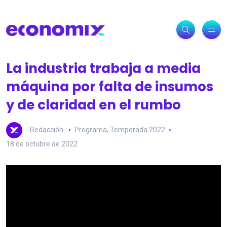
La industria trabaja a media
máquina por falta de insumos
y de claridad en el rumbo
Redacción
Programa
,
Temporada 2022
18 de octubre de 2022