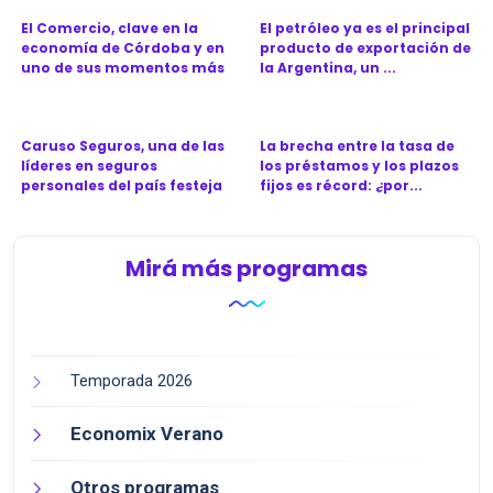
El Comercio, clave en la
El petróleo ya es el principal
economía de Córdoba y en
producto de exportación de
uno de sus momentos más
la Argentina, un ...
d...
Caruso Seguros, una de las
La brecha entre la tasa de
líderes en seguros
los préstamos y los plazos
personales del país festeja
fijos es récord: ¿por...
l...
Mirá más programas
Temporada 2026
Economix Verano
Otros programas