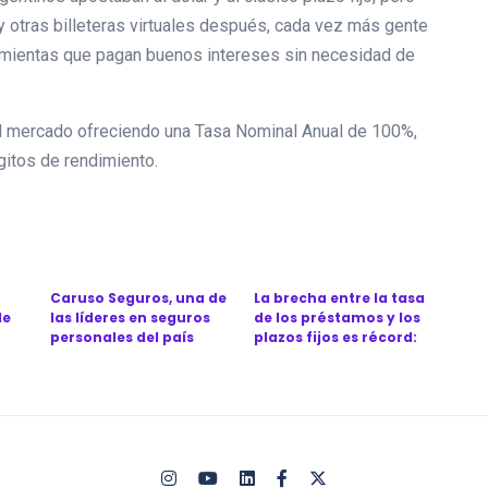
 y otras billeteras virtuales después, cada vez más gente
ramientas que pagan buenos intereses sin necesidad de
el mercado ofreciendo una Tasa Nominal Anual de 100%,
dígitos de rendimiento.
Caruso Seguros, una de
La brecha entre la tasa
de
las líderes en seguros
de los préstamos y los
personales del país
plazos fijos es récord:
festeja l...
¿por...