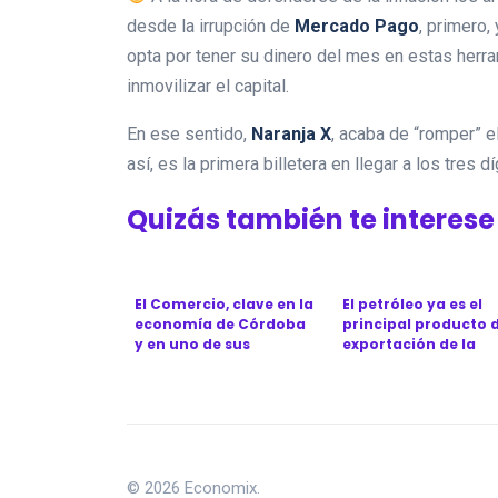
desde la irrupción de
Mercado Pago
, primero,
opta por tener su dinero del mes en estas her
inmovilizar el capital.
En ese sentido,
Naranja X
, acaba de “romper” 
así, es la primera billetera en llegar a los tres 
Quizás también te interese
El Comercio, clave en la
El petróleo ya es el
economía de Córdoba
principal producto 
y en uno de sus
exportación de la
momentos más d...
Argentina, un ...
© 2026 Economix.