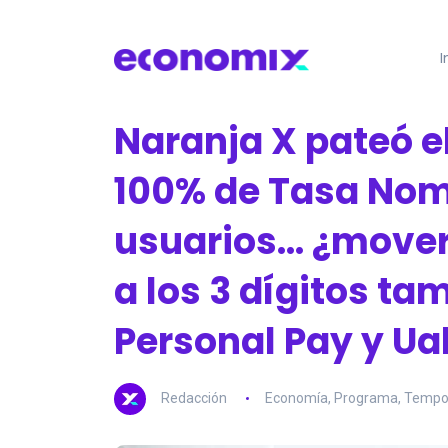
I
Naranja X pateó e
100% de Tasa Nom
usuarios… ¿mover
a los 3 dígitos t
Personal Pay y Ua
Redacción
Economía
,
Programa
,
Tempo