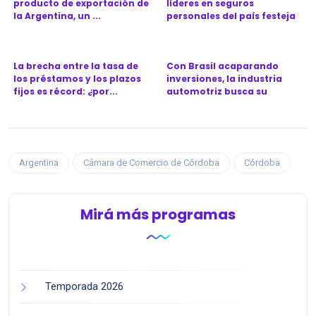
producto de exportación de
líderes en seguros
la Argentina, un ...
personales del país festeja
l...
La brecha entre la tasa de
Con Brasil acaparando
los préstamos y los plazos
inversiones, la industria
fijos es récord: ¿por...
automotriz busca su
próximo...
Argentina
Cámara de Comercio de Córdoba
Córdoba
Mirá más programas
Temporada 2026