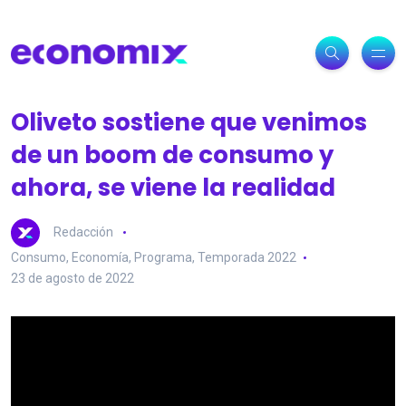
Oliveto sostiene que venimos
de un boom de consumo y
ahora, se viene la realidad
Redacción
Consumo
,
Economía
,
Programa
,
Temporada 2022
23 de agosto de 2022