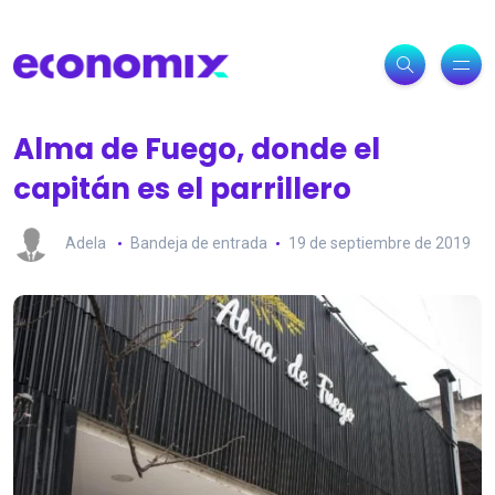
Alma de Fuego, donde el
capitán es el parrillero
Adela
Bandeja de entrada
19 de septiembre de 2019