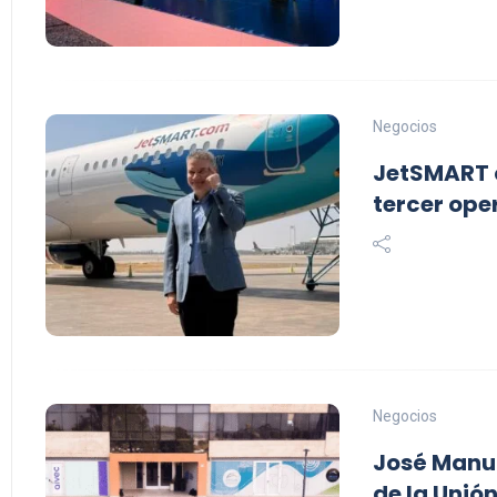
Negocios
JetSMART c
tercer op
Negocios
José Manua
de la Unió