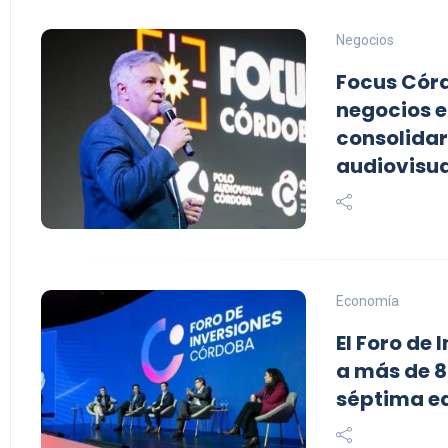
Negocios
Focus Cór
negocios e
consolidar
audiovisua
Economía
El Foro de
a más de 8
séptima e