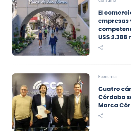
Consumo
El comerci
empresas 
competenc
US$ 2.388 
Economía
Cuatro cá
Córdoba se
Marca Cór