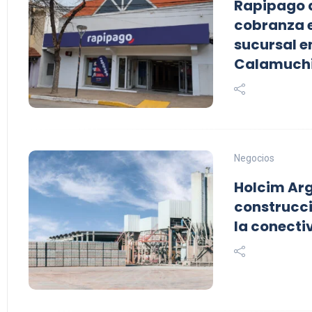
Rapipago a
cobranza 
sucursal e
Calamuch
Negocios
Holcim Arg
construcci
la conecti