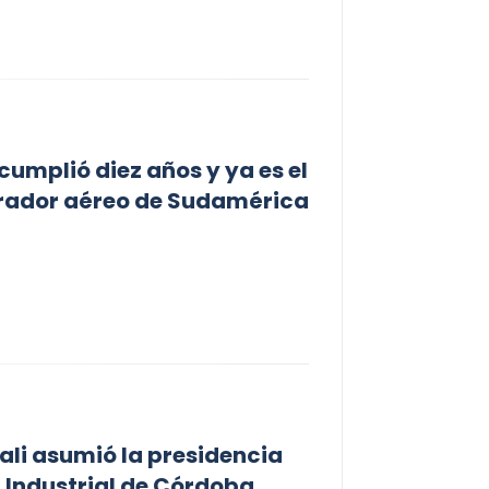
umplió diez años y ya es el
erador aéreo de Sudamérica
li asumió la presidencia
n Industrial de Córdoba