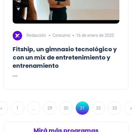
Redacción
Consumo
16 de enero de 2020
Fitship, un gimnasio tecnológico y
con un mix de entretenimiento y
entrenamiento
«
1
…
29
30
31
32
33
»
Mirá más programas