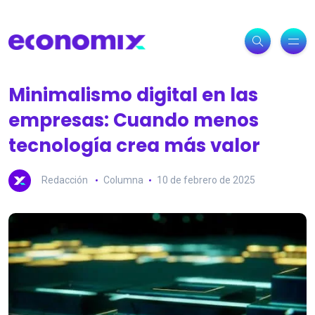
Minimalismo digital en las
empresas: Cuando menos
tecnología crea más valor
Redacción
Columna
10 de febrero de 2025