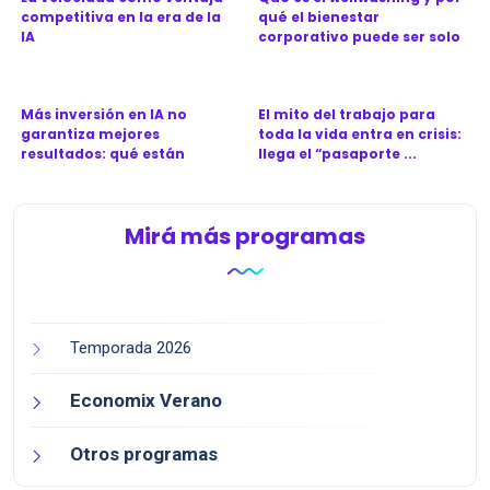
competitiva en la era de la
qué el bienestar
IA
corporativo puede ser solo
una...
Más inversión en IA no
El mito del trabajo para
garantiza mejores
toda la vida entra en crisis:
resultados: qué están
llega el “pasaporte ...
haciendo dis...
Mirá más programas
Temporada 2026
Economix Verano
Otros programas