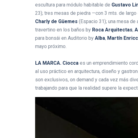
escultura para módulo habitable de
Gustavo Li
23); tres mesas de piedra —con 3 mts. de largo
Charly de Güemes
(Espacio 31); una mesa de
travertino en los baños by
Roca Arquitectas
,
A
para bonsái en Auditorio by
Alba
,
Martín Enric
mayo próximo.
LA MARCA. Ciocca
es un emprendimiento cord
al uso práctico en arquitectura, diseño y gastr
son exclusivos, on demand y cada vez más diverso
trabajando para que la realidad supere la expect