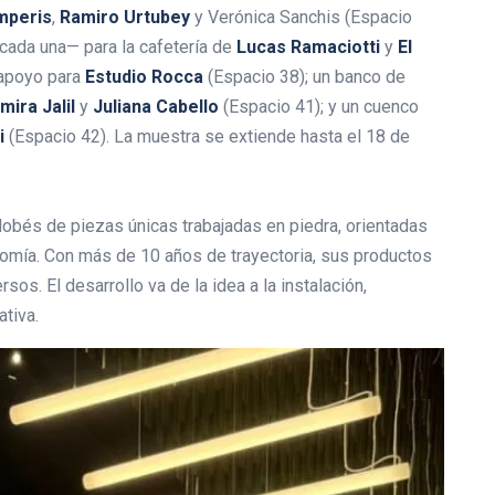
mperis
,
Ramiro Urtubey
y Verónica Sanchis (Espacio
 cada una— para la cafetería de
Lucas
Ramaciotti
y
El
 apoyo para
Estudio Rocca
(Espacio 38); un banco de
mira Jalil
y
Juliana Cabello
(Espacio 41); y un cuenco
ci
(Espacio 42). La muestra se extiende hasta el 18 de
obés de piezas únicas trabajadas en piedra, orientadas
onomía. Con más de 10 años de trayectoria, sus productos
s. El desarrollo va de la idea a la instalación,
ativa.