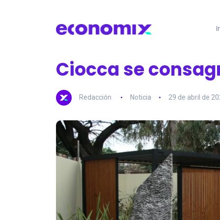
I
Ciocca se consag
Redacción
Noticia
29 de abril de 2