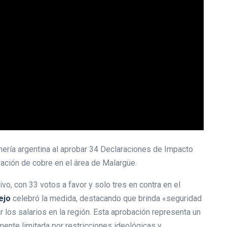
nería argentina al aprobar 34 Declaraciones de Impacto
oración de cobre en el área de Malargüe.
vo, con 33 votos a favor y solo tres en contra en el
ejo
celebró la medida, destacando que brinda «seguridad
r los salarios en la región. Esta aprobación representa un
amente limitada por restricciones ideológicas y