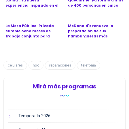
Latina", su nueva
Quedarme" ya formó a más
experiencia inspirada en el
de 400 personas en cinco
Ca...
provinc...
La Mesa Público-Privada
McDonald's renueva la
cumple ocho meses de
preparación de sus
trabajo conjunto para
hamburguesas más
revitali...
icónicas en Argen...
celulares
hpc
reparaciones
telefonía
Mirá más programas
Temporada 2026