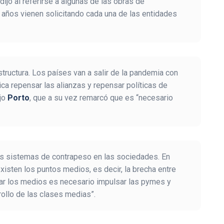
 dijo al referirse a algunas de las obras de
 años vienen solicitando cada una de las entidades
structura. Los países van a salir de la pandemia con
ica repensar las alianzas y repensar políticas de
ijo
Porto
, que a su vez remarcó que es “necesario
os sistemas de contrapeso en las sociedades. En
xisten los puntos medios, es decir, la brecha entre
lar los medios es necesario impulsar las pymes y
rollo de las clases medias”.