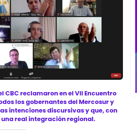
el CBC reclamaron en el VII Encuentro
todos los gobernantes del Mercosur y
as intenciones discursivas y que, con
una real integración regional.