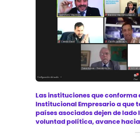
Las instituciones que conforma 
Institucional Empresario a que 
países asociados dejen de lado l
voluntad política, avance hacia 