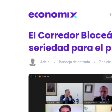
I
El Corredor Bioce
seriedad para el 
Adela
Bandeja de entrada
7 de di