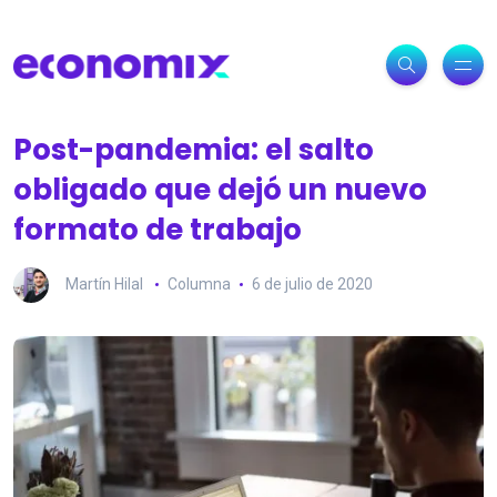
Post-pandemia: el salto
obligado que dejó un nuevo
formato de trabajo
Martín Hilal
Columna
6 de julio de 2020