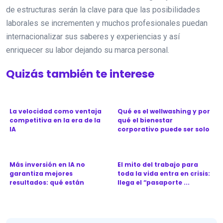
de estructuras serán la clave para que las posibilidades
laborales se incrementen y muchos profesionales puedan
internacionalizar sus saberes y experiencias y así
enriquecer su labor dejando su marca personal.
Quizás también te interese
La velocidad como ventaja
Qué es el wellwashing y por
competitiva en la era de la
qué el bienestar
IA
corporativo puede ser solo
una...
Más inversión en IA no
El mito del trabajo para
garantiza mejores
toda la vida entra en crisis:
resultados: qué están
llega el “pasaporte ...
haciendo dis...