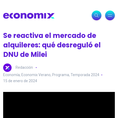
Se reactiva el mercado de
alquileres: qué desreguló el
DNU de Milei
Redacción
Economía
,
Economix Verano
,
Programa
,
Temporada 2024
15 de enero de 2024