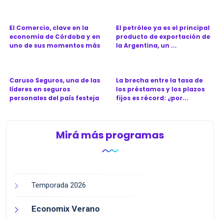
El Comercio, clave en la
El petróleo ya es el principal
economía de Córdoba y en
producto de exportación de
uno de sus momentos más
la Argentina, un ...
d...
Caruso Seguros, una de las
La brecha entre la tasa de
líderes en seguros
los préstamos y los plazos
personales del país festeja
fijos es récord: ¿por...
l...
Mirá más programas
Temporada 2026
Economix Verano